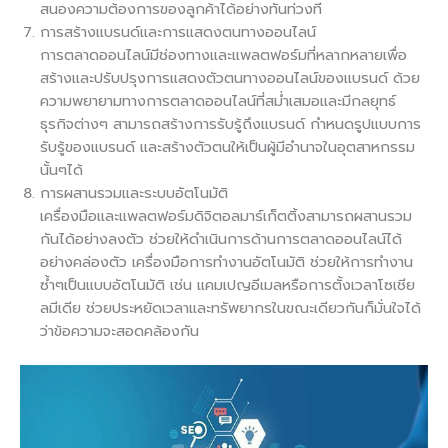
สนองความต้องการของลูกค้าได้อย่างทันท่วงที
การสร้างแบรนด์และการแสดงตนทางออนไลน์
การตลาดออนไลน์มีช่องทางและแพลตฟอร์มที่หลากหลายเพื่อ
สร้างและปรับปรุงการแสดงตัวตนทางออนไลน์ของแบรนด์ ด้วย
ความพยายามทางการตลาดออนไลน์ที่สม่ำเสมอและมีกลยุทธ์
ธุรกิจต่างๆ สามารถสร้างการรับรู้ถึงแบรนด์ กำหนดรูปแบบการ
รับรู้ของแบรนด์ และสร้างตัวตนให้เป็นผู้มีอำนาจในอุตสาหกรรม
นั้นๆได้
การผสานรวมและระบบอัตโนมัติ
เครื่องมือและแพลตฟอร์มดิจิตอลมาร์เก็ตติ้งสามารถผสานรวม
กันได้อย่างลงตัว ช่วยให้ดำเนินการด้านการตลาดออนไลน์ได้
อย่างคล่องตัว เครื่องมือการทำงานอัตโนมัติ ช่วยให้การทำงาน
ซ้ำๆเป็นแบบอัตโนมัติ เช่น แคมเปญอีเมลหรือการตั้งเวลาโซเชีย
ลมีเดีย ช่วยประหยัดเวลาและทรัพยากรในขณะเดียวกันก็มั่นใจได้
ว่าข้อความจะสอดคล้องกัน