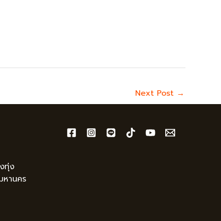
Next Post
→
ทุ่ง
พมหานคร