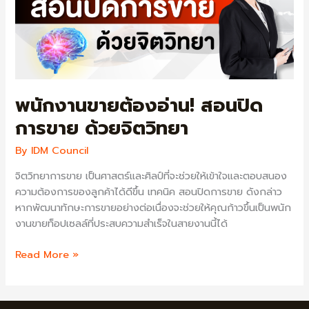
พนักงานขายต้องอ่าน! สอนปิด
การขาย ด้วยจิตวิทยา
By
IDM Council
จิตวิทยาการขาย เป็นศาสตร์และศิลป์ที่จะช่วยให้เข้าใจและตอบสนอง
ความต้องการของลูกค้าได้ดีขึ้น เทคนิค สอนปิดการขาย ดังกล่าว
หากพัฒนาทักษะการขายอย่างต่อเนื่องจะช่วยให้คุณก้าวขึ้นเป็นพนัก
งานขายท็อปเซลล์ที่ประสบความสำเร็จในสายงานนี้ได้
พนักงาน
Read More »
ขาย
ต้อง
อ่าน!